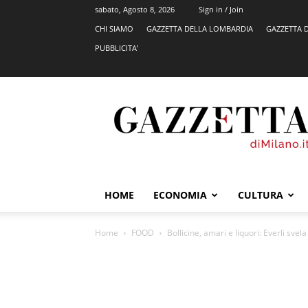
sabato, Agosto 8, 2026
Sign in / Join
CHI SIAMO
GAZZETTA DELLA LOMBARDIA
GAZZETTA 
PUBBLICITA’
GazzettadiMilano.it
HOME
ECONOMIA
CULTURA
Home
FOOD
Bollicine, amari e liquori: Everli svela 