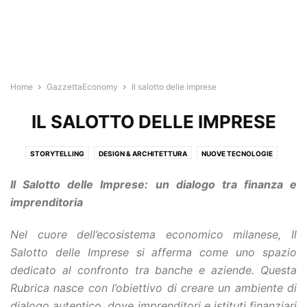
Home
GazzettaEconomy
Il salotto delle imprese
IL SALOTTO DELLE IMPRESE
STORYTELLING
DESIGN & ARCHITETTURA
NUOVE TECNOLOGIE
MILANO PROFESSIONI
MILANO BUSINESS HUB
Il Salotto delle Imprese: un dialogo tra finanza e
IL SALOTTO DELLE IMPRESE
TREND&BUSINESS
NEXT
imprenditoria
Nel cuore dell’ecosistema economico milanese,
Il
Salotto delle Imprese
si afferma come uno spazio
dedicato al confronto tra banche e aziende. Questa
Rubrica nasce con l’obiettivo di creare un ambiente di
dialogo autentico, dove imprenditori e istituti finanziari