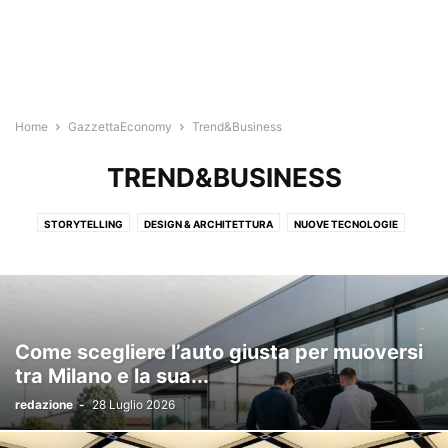
Home
GazzettaEconomy
Trend&Business
TREND&BUSINESS
STORYTELLING
DESIGN & ARCHITETTURA
NUOVE TECNOLOGIE
MILANO PROFESSIONI
MILANO BUSINESS HUB
IL SALOTTO DELLE IMPRESE
TREND&BUSINESS
NEXT
Come scegliere l’auto giusta per muoversi
tra Milano e la sua...
redazione
-
28 Luglio 2026