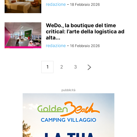
redazione
-
18 Febbraio 2026
WeDo., la boutique del time
critical: l’arte della logistica ad
alta...
redazione
-
16 Febbraio 2026
1
2
3
pubblicità