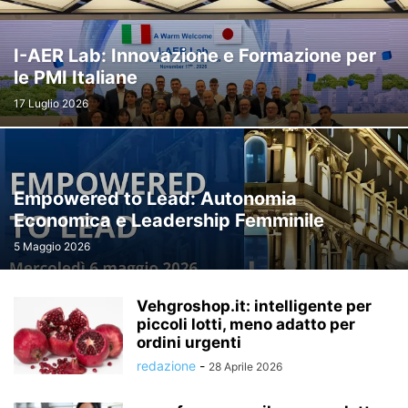
I-AER Lab: Innovazione e Formazione per
le PMI Italiane
17 Luglio 2026
Empowered to Lead: Autonomia
Economica e Leadership Femminile
5 Maggio 2026
Vehgroshop.it: intelligente per
piccoli lotti, meno adatto per
ordini urgenti
redazione
-
28 Aprile 2026