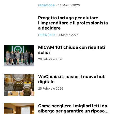
redazione
-
12 Marzo 2026
Progetto tortuga per aiutare
l’imprenditore e il professionista
a decidere
redazione
-
4 Marzo 2026
MICAM 101 chiude con risultati
solidi
26 Febbraio 2026
WeChiaia.it: nasce il nuovo hub
digitale
25 Febbraio 2026
Come scegliere i migliori letti da
albergo per garantire un riposo...