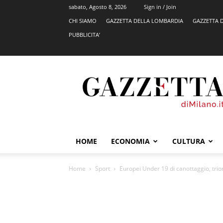
sabato, Agosto 8, 2026
Sign in / Join
CHI SIAMO
GAZZETTA DELLA LOMBARDIA
GAZZETTA 
PUBBLICITA’
GazzettadiMilano.it
HOME
ECONOMIA
CULTURA
Home
Sport
Europei Under 19 di canottaggio, trio