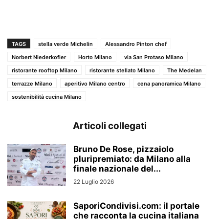
TAGS
stella verde Michelin
Alessandro Pinton chef
Norbert Niederkofler
Horto Milano
via San Protaso Milano
ristorante rooftop Milano
ristorante stellato Milano
The Medelan
terrazze Milano
aperitivo Milano centro
cena panoramica Milano
sostenibilità cucina Milano
Articoli collegati
Bruno De Rose, pizzaiolo
pluripremiato: da Milano alla
finale nazionale del...
22 Luglio 2026
SaporiCondivisi.com: il portale
che racconta la cucina italiana