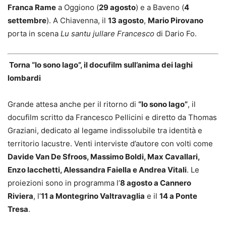
Franca Rame
a Oggiono (
29 agosto
) e a Baveno (
4
settembre
). A Chiavenna, il
13 agosto
,
Mario Pirovano
porta in scena
Lu santu jullare Francesco
di Dario Fo.
Torna “Io sono lago”, il docufilm sull’anima dei laghi
lombardi
Grande attesa anche per il ritorno di
“Io sono lago”
, il
docufilm scritto da Francesco Pellicini e diretto da Thomas
Graziani, dedicato al legame indissolubile tra identità e
territorio lacustre. Venti interviste d’autore con volti come
Davide Van De Sfroos, Massimo Boldi, Max Cavallari,
Enzo Iacchetti, Alessandra Faiella e Andrea Vitali
. Le
proiezioni sono in programma l’
8 agosto a Cannero
Riviera
, l’
11 a Montegrino Valtravaglia
e il
14 a Ponte
Tresa
.