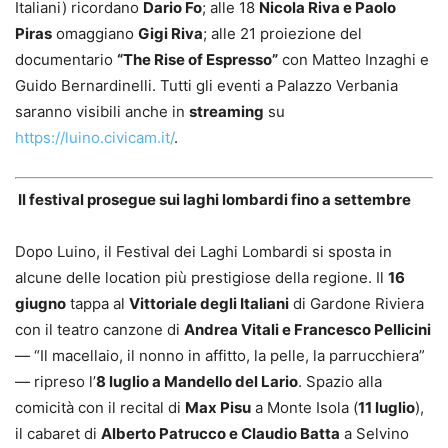
Italiani) ricordano
Dario Fo
; alle 18
Nicola Riva e Paolo
Piras
omaggiano
Gigi Riva
; alle 21 proiezione del
documentario
“The Rise of Espresso”
con Matteo Inzaghi e
Guido Bernardinelli. Tutti gli eventi a Palazzo Verbania
saranno visibili anche in
streaming
su
https://luino.civicam.it/
.
Il festival prosegue sui laghi lombardi fino a settembre
Dopo Luino, il Festival dei Laghi Lombardi si sposta in
alcune delle location più prestigiose della regione. Il
16
giugno
tappa al
Vittoriale degli Italiani
di Gardone Riviera
con il teatro canzone di
Andrea Vitali e Francesco Pellicini
— “Il macellaio, il nonno in affitto, la pelle, la parrucchiera”
— ripreso l’
8 luglio a Mandello del Lario
. Spazio alla
comicità con il recital di
Max Pisu
a Monte Isola (
11 luglio
),
il cabaret di
Alberto Patrucco e Claudio Batta
a Selvino