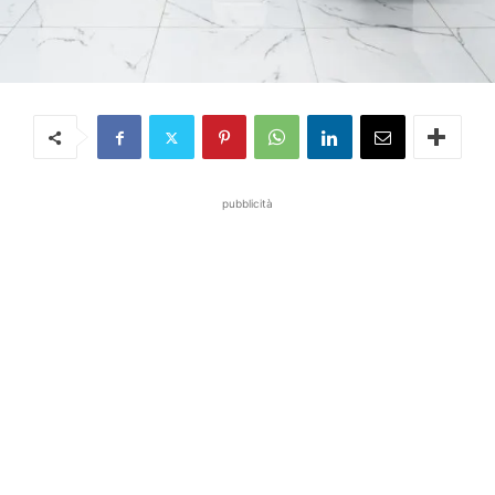
pubblicità