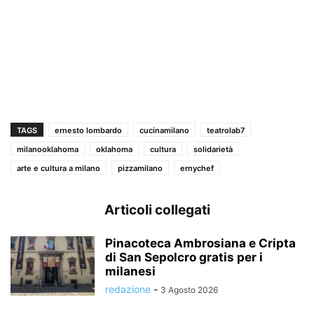
TAGS
ernesto lombardo
cucinamilano
teatrolab7
milanooklahoma
oklahoma
cultura
solidarietà
arte e cultura a milano
pizzamilano
ernychef
Articoli collegati
Pinacoteca Ambrosiana e Cripta
di San Sepolcro gratis per i
milanesi
redazione
-
3 Agosto 2026