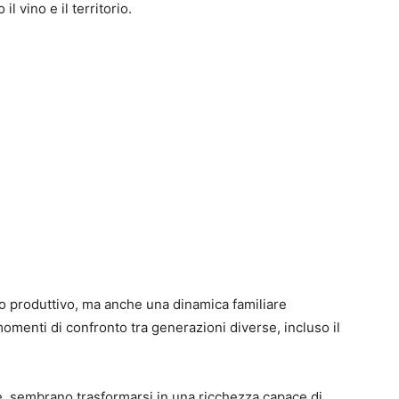
l vino e il territorio.
to produttivo, ma anche una dinamica familiare
e momenti di confronto tra generazioni diverse, incluso il
te, sembrano trasformarsi in una ricchezza capace di