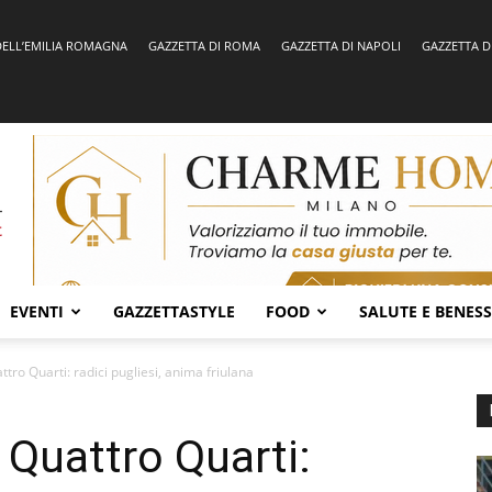
DELL’EMILIA ROMAGNA
GAZZETTA DI ROMA
GAZZETTA DI NAPOLI
GAZZETTA D
EVENTI
GAZZETTASTYLE
FOOD
SALUTE E BENES
tro Quarti: radici pugliesi, anima friulana
 Quattro Quarti: