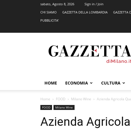
sabato, Agosto 8, 2026
Sign in / Join
CHI SIAMO
GAZZETTA DELLA LOMBARDIA
GAZZETTA 
PUBBLICITA’
GazzettadiMilano.it
HOME
ECONOMIA
CULTURA
Home
FOOD
Milano Wine
Azienda Agricola Quat
FOOD
Milano Wine
Azienda Agricola