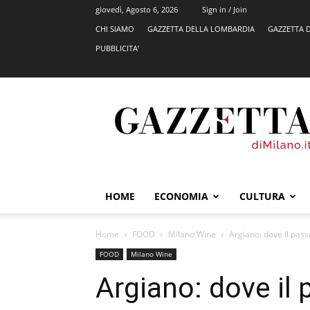
giovedì, Agosto 6, 2026
Sign in / Join
CHI SIAMO
GAZZETTA DELLA LOMBARDIA
GAZZETTA 
PUBBLICITA’
GazzettadiMilano.it
HOME
ECONOMIA
CULTURA
Home
FOOD
Milano Wine
Argiano: dove il pass
FOOD
Milano Wine
Argiano: dove il