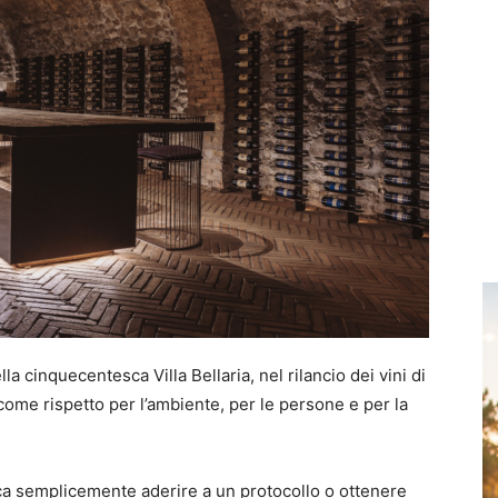
lla cinquecentesca Villa Bellaria, nel rilancio dei vini di
a come rispetto per l’ambiente, per le persone e per la
ifica semplicemente aderire a un protocollo o ottenere