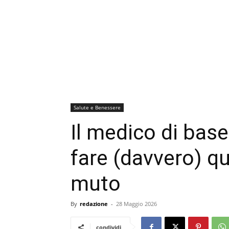
Salute e Benessere
Il medico di bas
fare (davvero) qu
muto
By
redazione
-
28 Maggio 2026
condividi