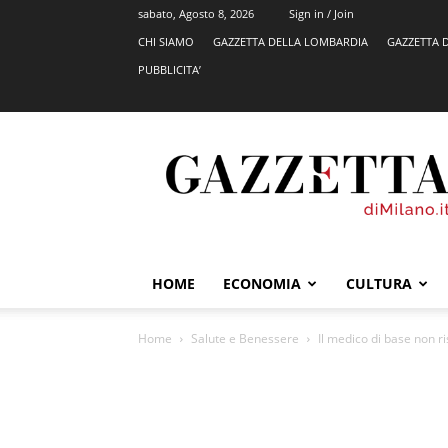
sabato, Agosto 8, 2026
Sign in / Join
CHI SIAMO
GAZZETTA DELLA LOMBARDIA
GAZZETTA 
PUBBLICITA’
GazzettadiMilano.it
HOME
ECONOMIA
CULTURA
Home
Salute e Benessere
Il medico di base non ri