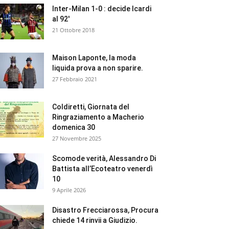
Inter-Milan 1-0 : decide Icardi
al 92′
21 Ottobre 2018
Maison Laponte, la moda
liquida prova a non sparire.
27 Febbraio 2021
Coldiretti, Giornata del
Ringraziamento a Macherio
domenica 30
27 Novembre 2025
Scomode verità, Alessandro Di
Battista all’Ecoteatro venerdì
10
9 Aprile 2026
Disastro Frecciarossa, Procura
chiede 14 rinvii a Giudizio.