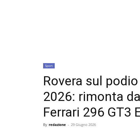
Sport
Rovera sul podio 
2026: rimonta da
Ferrari 296 GT3 
By
redazione
-
29 Giugno 2026
condividi