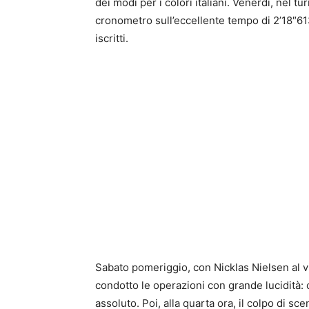
dei modi per i colori italiani. Venerdì, nel t
cronometro sull’eccellente tempo di 2’18″61
iscritti.
Sabato pomeriggio, con Nicklas Nielsen al v
condotto le operazioni con grande lucidità: c
assoluto. Poi, alla quarta ora, il colpo di sce