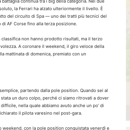
 battaglia continua tra i big della categoria. Nei due
luto, la Ferrari ha alzato ulteriormente il livello. È
to del circuito di Spa — uno dei tratti più tecnici del
di AF Corse fino alla terza posizione.
la classifica non hanno prodotto risultati, ma il terzo
volezza. A coronare il weekend, il giro veloce della
lla mattinata di domenica, premiato con un
emplice, partendo dalla pole position. Quando sei al
 stata un duro colpo, perché ci siamo ritrovati a dover
difficile, nella quale abbiamo avuto anche un po’ di
chiarato il pilota varesino nel post-gara.
 weekend, con la pole position conquistata venerdì e