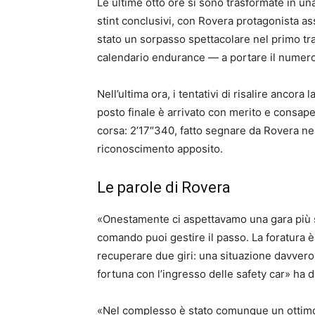
Le ultime otto ore si sono trasformate in una
stint conclusivi, con Rovera protagonista asso
stato un sorpasso spettacolare nel primo trat
calendario endurance — a portare il numero 
Nell’ultima ora, i tentativi di risalire ancora 
posto finale è arrivato con merito e consape
corsa: 2’17″340, fatto segnare da Rovera ne
riconoscimento apposito.
Le parole di Rovera
«Onestamente ci aspettavamo una gara più s
comando puoi gestire il passo. La foratura è
recuperare due giri: una situazione davvero 
fortuna con l’ingresso delle safety car» ha di
«Nel complesso è stato comunque un ottimo