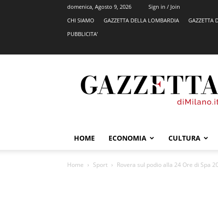
domenica, Agosto 9, 2026
Sign in / Join
CHI SIAMO
GAZZETTA DELLA LOMBARDIA
GAZZETTA 
PUBBLICITA’
GazzettadiMilano.it
HOME
ECONOMIA
CULTURA
Home
Sport
Rovera sul podio alla 24 Ore di Spa 20