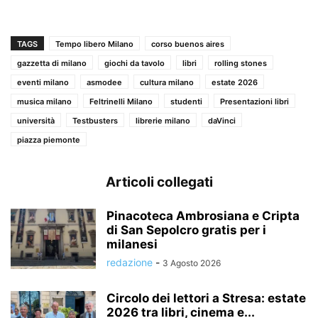
TAGS
Tempo libero Milano
corso buenos aires
gazzetta di milano
giochi da tavolo
libri
rolling stones
eventi milano
asmodee
cultura milano
estate 2026
musica milano
Feltrinelli Milano
studenti
Presentazioni libri
università
Testbusters
librerie milano
daVinci
piazza piemonte
Articoli collegati
Pinacoteca Ambrosiana e Cripta
di San Sepolcro gratis per i
milanesi
redazione
-
3 Agosto 2026
Circolo dei lettori a Stresa: estate
2026 tra libri, cinema e...