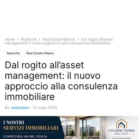
Home
Rubriche
Real Estate Milano
Dal rogito all’asset
management: il nuovo approccio alla consulenza immobiliare
Rubriche
Real Estate Milano
Dal rogito all’asset
management: il nuovo
approccio alla consulenza
immobiliare
By
redazione
-
4 Luglio 2026