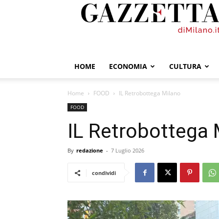
GazzettadiMilano.it
HOME
ECONOMIA
CULTURA
Home
FOOD
IL Retrobottega Milano
FOOD
IL Retrobottega 
By
redazione
-
7 Luglio 2026
condividi