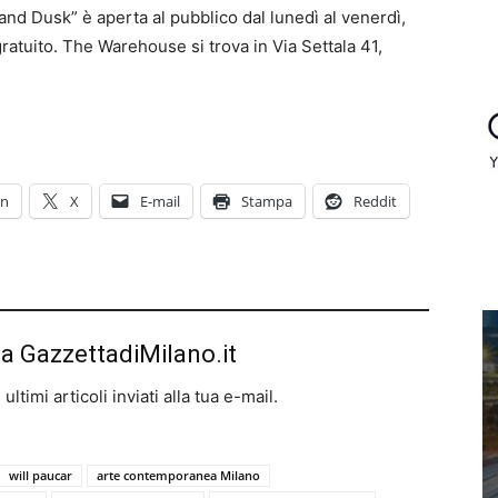
nd Dusk” è aperta al pubblico dal lunedì al venerdì,
 gratuito. The Warehouse si trova in Via Settala 41,
In
X
E-mail
Stampa
Reddit
da GazzettadiMilano.it
ltimi articoli inviati alla tua e-mail.
will paucar
arte contemporanea Milano