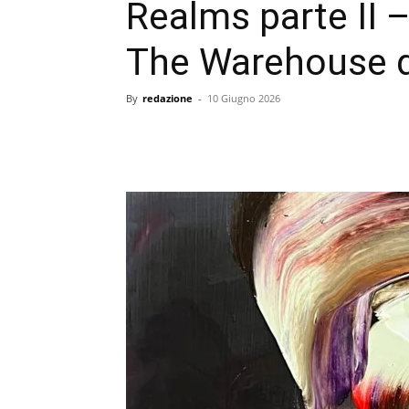
Realms parte II 
The Warehouse d
By
redazione
-
10 Giugno 2026
condividi