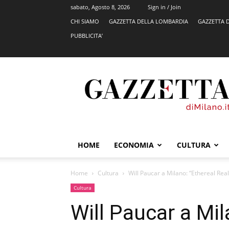
sabato, Agosto 8, 2026
Sign in / Join
CHI SIAMO
GAZZETTA DELLA LOMBARDIA
GAZZETTA 
PUBBLICITA’
GazzettadiMilano.it
HOME
ECONOMIA
CULTURA
Home
Cultura
Will Paucar a Milano: “Ethereal Rea
Cultura
Will Paucar a Mil