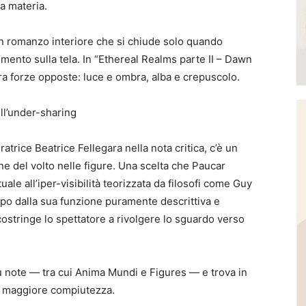
la materia.
un romanzo interiore che si chiude solo quando
imento sulla tela. In “Ethereal Realms parte II – Dawn
tra forze opposte: luce e ombra, alba e crepuscolo.
ll’under-sharing
atrice Beatrice Fellegara nella nota critica, c’è un
ne del volto nelle figure. Una scelta che Paucar
ale all’iper-visibilità teorizzata da filosofi come Guy
o dalla sua funzione puramente descrittiva e
costringe lo spettatore a rivolgere lo sguardo verso
ù note — tra cui Anima Mundi e Figures — e trova in
i maggiore compiutezza.