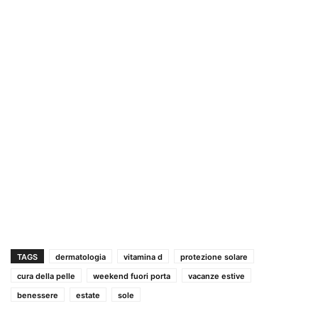
TAGS
dermatologia
vitamina d
protezione solare
cura della pelle
weekend fuori porta
vacanze estive
benessere
estate
sole