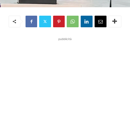
pubblicità