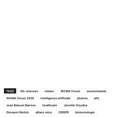
TAGS
life sciences
milano
WOMA Forum
assolombarda
WOMA Forum 2026
intelligenza artificiale
pharma
aifa
José Manuel Barroso
healthcare
Jennifer Doudna
Giovanni Nisticò
allianz mico
CRISPR
biotecnologie