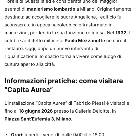
Torelli di Guastalla ed è considerata uno dei maggiori
esempi di
manierismo lombardo
a Milano. Originariamente
destinata ad accogliere le suore Angeliche, l’edificio fu
sconsacrato in epoca napoleonica e trasformato in
magazzino, perdendo la sua funzione religiosa. Nel
1932
il
celebre architetto milanese
Paolo Mezzanotte
ne curò il
restauro. Oggi, dopo un nuovo intervento di
riqualificazione, lo spazio torna a vivere come luogo di
cultura aperto alla città.
Informazioni pratiche: come visitare
“Capita Aurea”
L’installazione “Capita Aurea” di Fabrizio Plessi è visitabile
fino al
18 giugno 2026
presso la Galleria Deloitte, in
Piazza Sant’Eufemia 3, Milano
.
Orari:
lunedì – venerdì, dalle 9:00 alle 18:00