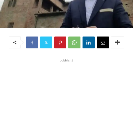
pubblicità