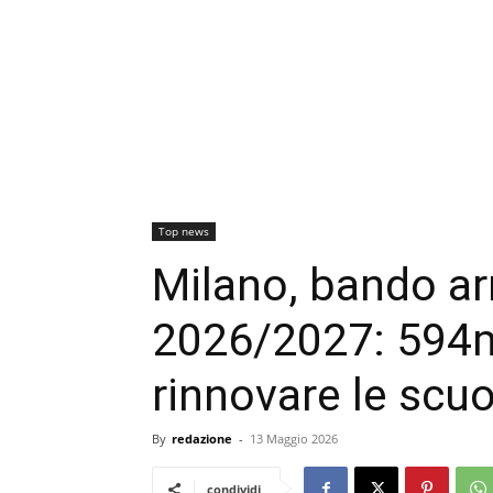
Top news
Milano, bando arr
2026/2027: 594m
rinnovare le scuo
By
redazione
-
13 Maggio 2026
condividi