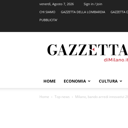
venerdì, Agosto 7, 2026
Sign in / Join
CHI SIAMO
GAZZETTA DELLA LOMBARDIA
GAZZETTA 
PUBBLICITA’
GazzettadiMilano.it
HOME
ECONOMIA
CULTURA
Home
Top news
Milano, bando arredi innovativi 