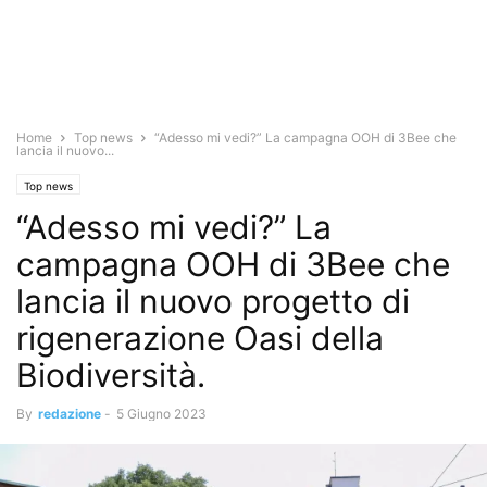
Home
Top news
“Adesso mi vedi?” La campagna OOH di 3Bee che
lancia il nuovo...
Top news
“Adesso mi vedi?” La
campagna OOH di 3Bee che
lancia il nuovo progetto di
rigenerazione Oasi della
Biodiversità.
By
redazione
-
5 Giugno 2023