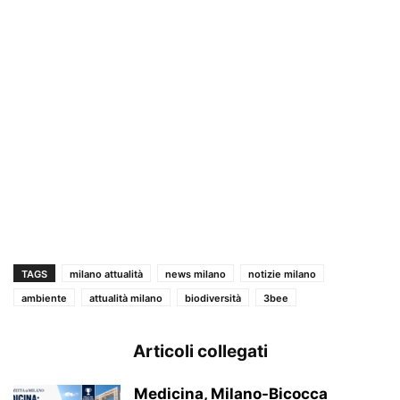
TAGS
milano attualità
news milano
notizie milano
ambiente
attualità milano
biodiversità
3bee
Articoli collegati
Medicina, Milano-Bicocca