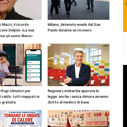
 Mazzi, il ricordo
Milano, detenuto evade dal San
covo Delpini: «La sua
Paolo durante un ricovero
reso un uomo libero»
rifugi climatici per
Regione Lombardia approva la
l caldo: tutti mappati in
legge: anche i senza dimora avranno
p gratuita
diritto al medico di base