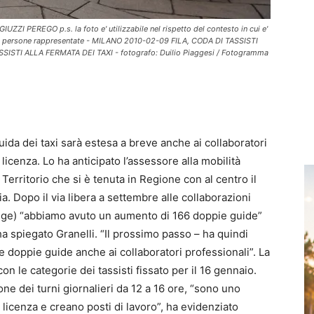
 PEREGO p.s. la foto e' utilizzabile nel rispetto del contesto in cui e'
elle persone rappresentate - MILANO 2010-02-09 FILA, CODA DI TASSISTI
STI ALLA FERMATA DEI TAXI - fotografo: Duilio Piaggesi / Fotogramma
guida dei taxi sarà estesa a breve anche ai collaboratori
a licenza. Lo ha anticipato l’assessore alla mobilità
erritorio che si è tenuta in Regione con al centro il
a. Dopo il via libera a settembre alle collaborazioni
oniuge) “abbiamo avuto un aumento di 166 doppie guide”
ha spiegato Granelli. “Il prossimo passo – ha quindi
e doppie guide anche ai collaboratori professionali”. La
n le categorie dei tassisti fissato per il 16 gennaio.
ne dei turni giornalieri da 12 a 16 ore, “sono uno
licenza e creano posti di lavoro”, ha evidenziato