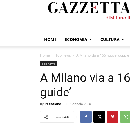
GazzettadiMilano.it
HOME
ECONOMIA
CULTURA
Home
Top news
A Milano via a 166 nuove ‘doppie 
Top news
A Milano via a 1
guide’
By
redazione
-
12 Gennaio 2020
condividi