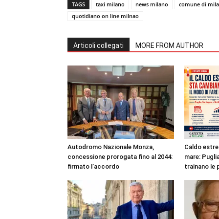
TAGS
taxi milano
news milano
comune di mil
quotidiano on line milnao
Articoli collegati
MORE FROM AUTHOR
Autodromo Nazionale Monza,
Caldo estre
concessione prorogata fino al 2044:
mare: Puglia
firmato l’accordo
trainano le 