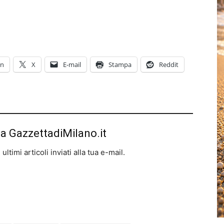
In
X
E-mail
Stampa
Reddit
da GazzettadiMilano.it
ltimi articoli inviati alla tua e-mail.