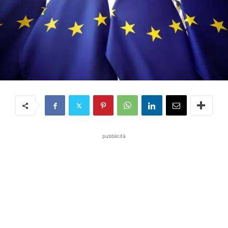
pubblicità