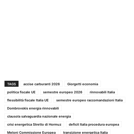
TAGS
accise carburanti 2026
Giorgetti economia
politica fiscale UE
semestre europeo 2026
rinnovabili Italia
flessibilità fiscale Italia UE
semestre europeo raccomandazioni Italia
Dombrovskis energia rinnovabili
clausola salvaguardia nazionale energia
crisi energetica Stretto di Hormuz
deficit Italia procedura europea
Meloni Commissione Europea
transizione energetica Italia