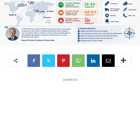
pubblicità