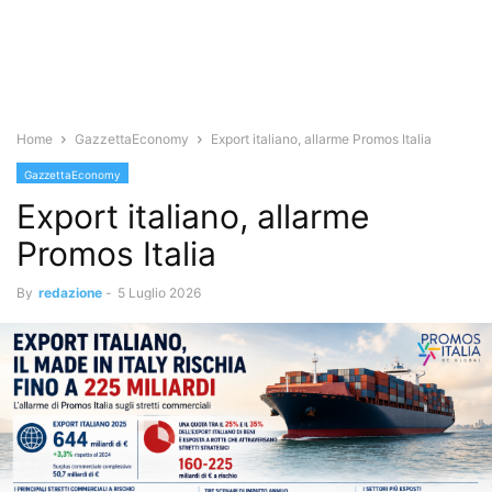
Home
GazzettaEconomy
Export italiano, allarme Promos Italia
GazzettaEconomy
Export italiano, allarme
Promos Italia
By
redazione
-
5 Luglio 2026