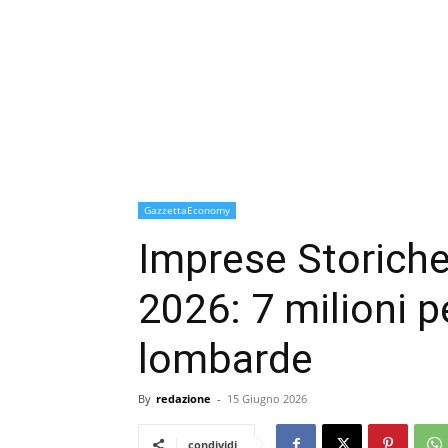
GazzettaEconomy
Imprese Storiche
2026: 7 milioni pe
lombarde
By
redazione
-
15 Giugno 2026
condividi