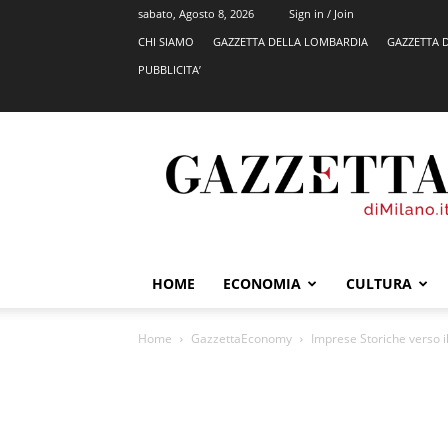
sabato, Agosto 8, 2026
Sign in / Join
CHI SIAMO
GAZZETTA DELLA LOMBARDIA
GAZZETTA 
PUBBLICITA’
GazzettadiMilano.it
HOME
ECONOMIA
CULTURA
Home
GazzettaEconomy
Imprese Storiche verso il 