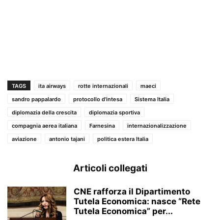
TAGS
ita airways
rotte internazionali
maeci
sandro pappalardo
protocollo d'intesa
Sistema Italia
diplomazia della crescita
diplomazia sportiva
compagnia aerea italiana
Farnesina
internazionalizzazione
aviazione
antonio tajani
politica estera Italia
Articoli collegati
CNE rafforza il Dipartimento
Tutela Economica: nasce “Rete
Tutela Economica” per...