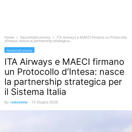
Home
GazzettaEconomy
ITA Airways e MAECI firmano un Protocollo
d’Intesa: nasce la partnership strategica...
GazzettaEconomy
ITA Airways e MAECI firmano
un Protocollo d’Intesa: nasce
la partnership strategica per
il Sistema Italia
By
redazione
-
13 Giugno 2026