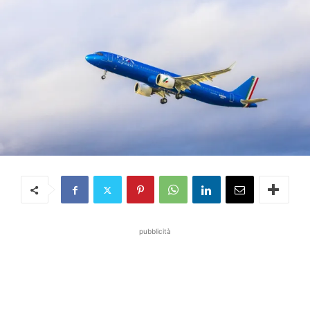
pubblicità