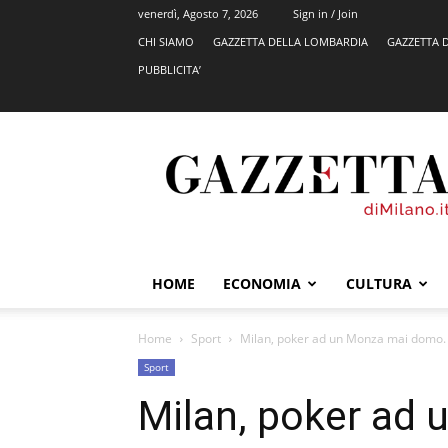
venerdì, Agosto 7, 2026
Sign in / Join
CHI SIAMO
GAZZETTA DELLA LOMBARDIA
GAZZETTA 
PUBBLICITA’
GazzettadiMilano.it
HOME
ECONOMIA
CULTURA
Home
Sport
Milan, poker ad un Monza mai domo.
Sport
Milan, poker ad