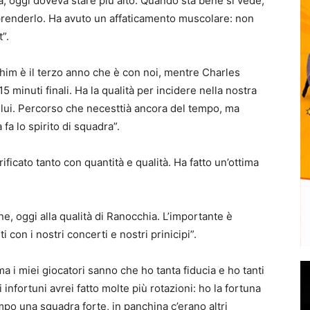
ra, oggi doveva stare più alto. Quando sta bene si vede,
a prenderlo. Ha avuto un affaticamento muscolare: non
”.
im è il terzo anno che è con noi, mentre Charles
 minuti finali. Ha la qualità per incidere nella nostra
e lui. Percorso che necesttià ancora del tempo, ma
 fa lo spirito di squadra”.
acrificato tanto con quantità e qualità. Ha fatto un’ottima
ne, oggi alla qualità di Ranocchia. L’importante è
 con i nostri concerti e nostri prinicipi”.
ma i miei giocatori sanno che ho tanta fiducia e ho tanti
 infortuni avrei fatto molte più rotazioni: ho la fortuna
po una squadra forte, in panchina c’erano altri