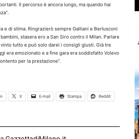
portanti. Il percorso è ancora lungo, ma quando hai
za”.
zia e di stima. Ringrazierò sempre Galliani e Berlusconi
 bambini, stasera ero a San Siro contro il Milan. Parlare
vinto tutto e può solo darei i consigli giusti. Già tre
ggi era emozionato e a fine gara era soddisfatto Volevo
ontento per la prestazione”.
In
X
E-mail
Stampa
Reddit
da GazzettadiMilano.it