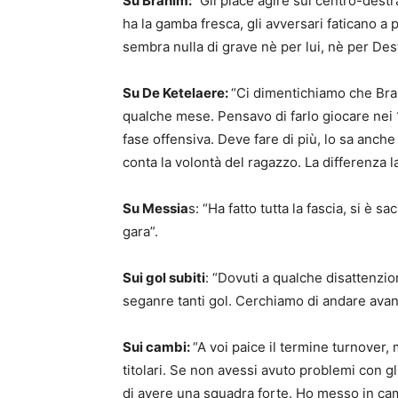
Su Brahim:
“Gli piace agire sul centro-dest
ha la gamba fresca, gli avversari faticano 
sembra nulla di grave nè per lui, nè per Dest
Su De Ketelaere:
“Ci dimentichiamo che Brah
qualche mese. Pensavo di farlo giocare nei 15
fase offensiva. Deve fare di più, lo sa anch
conta la volontà del ragazzo. La differenza la
Su Messia
s: “Ha fatto tutta la fascia, si è s
gara”.
Sui gol subiti
: “Dovuti a qualche disattenzio
seganre tanti gol. Cerchiamo di andare avanti
Sui cambi:
“A voi paice il termine turnover, 
titolari. Se non avessi avuto problemi con gli
di avere una squadra forte. Ho messo in cam