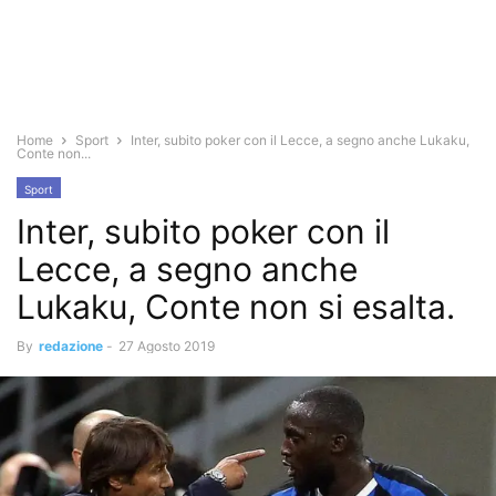
Home
Sport
Inter, subito poker con il Lecce, a segno anche Lukaku,
Conte non...
Sport
Inter, subito poker con il
Lecce, a segno anche
Lukaku, Conte non si esalta.
By
redazione
-
27 Agosto 2019