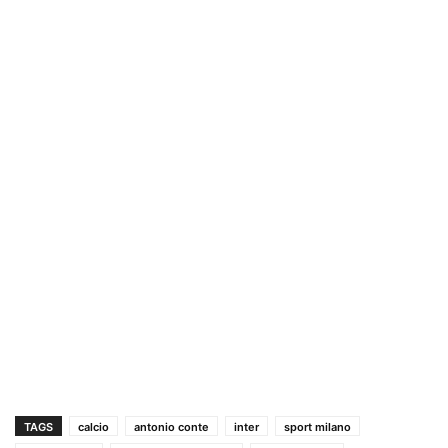
TAGS
calcio
antonio conte
inter
sport milano