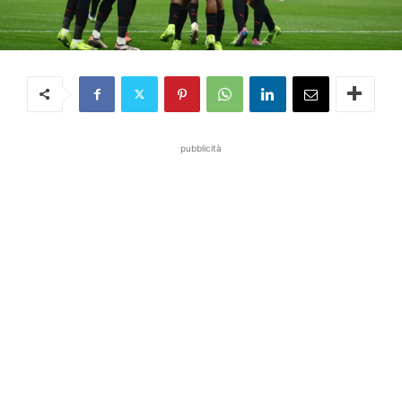
pubblicità