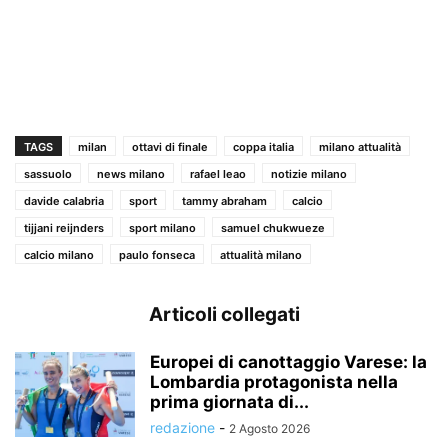
TAGS
milan
ottavi di finale
coppa italia
milano attualità
sassuolo
news milano
rafael leao
notizie milano
davide calabria
sport
tammy abraham
calcio
tijjani reijnders
sport milano
samuel chukwueze
calcio milano
paulo fonseca
attualità milano
Articoli collegati
Europei di canottaggio Varese: la
Lombardia protagonista nella
prima giornata di...
redazione
-
2 Agosto 2026