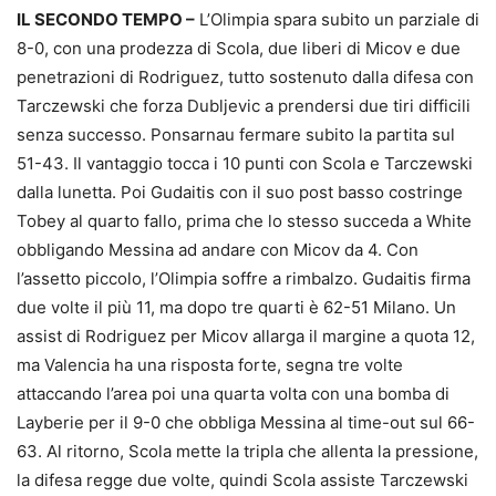
IL SECONDO TEMPO –
L’Olimpia spara subito un parziale di
8-0, con una prodezza di Scola, due liberi di Micov e due
penetrazioni di Rodriguez, tutto sostenuto dalla difesa con
Tarczewski che forza Dubljevic a prendersi due tiri difficili
senza successo. Ponsarnau fermare subito la partita sul
51-43. Il vantaggio tocca i 10 punti con Scola e Tarczewski
dalla lunetta. Poi Gudaitis con il suo post basso costringe
Tobey al quarto fallo, prima che lo stesso succeda a White
obbligando Messina ad andare con Micov da 4. Con
l’assetto piccolo, l’Olimpia soffre a rimbalzo. Gudaitis firma
due volte il più 11, ma dopo tre quarti è 62-51 Milano. Un
assist di Rodriguez per Micov allarga il margine a quota 12,
ma Valencia ha una risposta forte, segna tre volte
attaccando l’area poi una quarta volta con una bomba di
Layberie per il 9-0 che obbliga Messina al time-out sul 66-
63. Al ritorno, Scola mette la tripla che allenta la pressione,
la difesa regge due volte, quindi Scola assiste Tarczewski