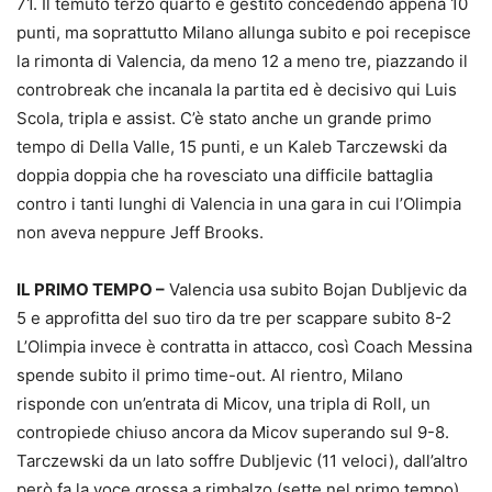
71. Il temuto terzo quarto è gestito concedendo appena 10
punti, ma soprattutto Milano allunga subito e poi recepisce
la rimonta di Valencia, da meno 12 a meno tre, piazzando il
controbreak che incanala la partita ed è decisivo qui Luis
Scola, tripla e assist. C’è stato anche un grande primo
tempo di Della Valle, 15 punti, e un Kaleb Tarczewski da
doppia doppia che ha rovesciato una difficile battaglia
contro i tanti lunghi di Valencia in una gara in cui l’Olimpia
non aveva neppure Jeff Brooks.
IL PRIMO TEMPO –
Valencia usa subito Bojan Dubljevic da
5 e approfitta del suo tiro da tre per scappare subito 8-2
L’Olimpia invece è contratta in attacco, così Coach Messina
spende subito il primo time-out. Al rientro, Milano
risponde con un’entrata di Micov, una tripla di Roll, un
contropiede chiuso ancora da Micov superando sul 9-8.
Tarczewski da un lato soffre Dubljevic (11 veloci), dall’altro
però fa la voce grossa a rimbalzo (sette nel primo tempo).