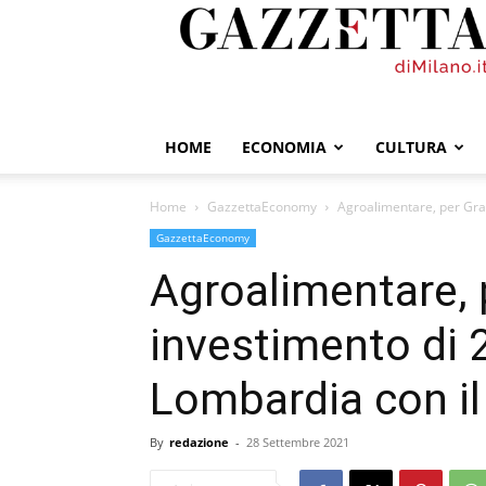
GazzettadiMilano.it
HOME
ECONOMIA
CULTURA
Home
GazzettaEconomy
Agroalimentare, per Gran
GazzettaEconomy
Agroalimentare, 
investimento di 2
Lombardia con il 
By
redazione
-
28 Settembre 2021