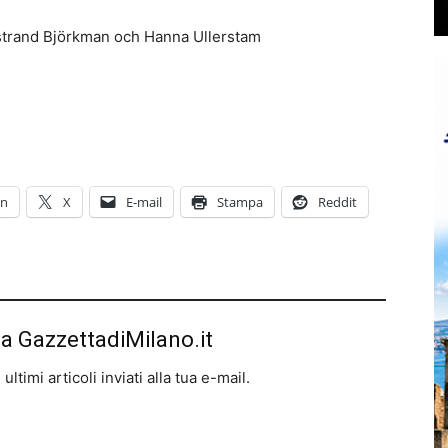
strand Björkman och Hanna Ullerstam
In
X
E-mail
Stampa
Reddit
da GazzettadiMilano.it
ltimi articoli inviati alla tua e-mail.