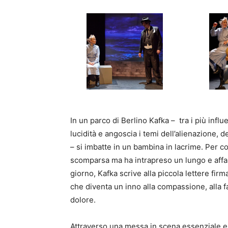
In un parco di Berlino Kafka – tra i più infl
lucidità e angoscia i temi dell’alienazione, 
– si imbatte in un bambina in lacrime. Per c
scomparsa ma ha intrapreso un lungo e aff
giorno, Kafka scrive alla piccola lettere fir
che diventa un inno alla compassione, alla 
dolore.
Attraverso una messa in scena essenziale e c