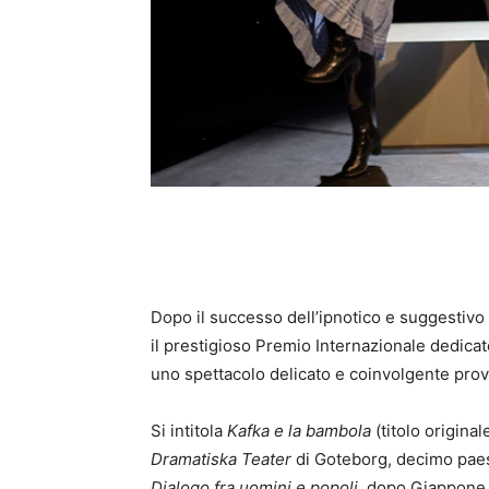
Dopo il successo dell’ipnotico e suggestivo
il prestigioso Premio Internazionale dedic
uno spettacolo delicato e coinvolgente prov
Si intitola
Kafka e la bambola
(titolo origina
Dramatiska Teater
di Goteborg, decimo paes
Dialogo fra uomini e popoli,
dopo Giappone, 