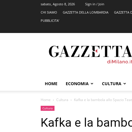
sabato, Agosto 8, 2026
Sign in / Join
CHI SIAMO
GAZZETTA DELLA LOMBARDIA
GAZZETTA 
PUBBLICITA’
GazzettadiMilano.it
HOME
ECONOMIA
CULTURA
Home
Cultura
Kafka e la bambola allo Spazio Te
Cultura
Kafka e la bambo