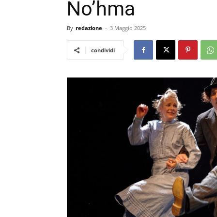
No’hma
By
redazione
-
3 Maggio 2025
condividi