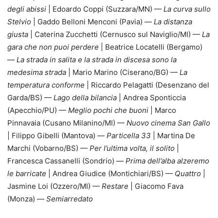
degli abissi
| Edoardo Coppi (Suzzara/MN) —
La curva sullo
Stelvio
| Gaddo Belloni Menconi (Pavia) —
La distanza
giusta
| Caterina Zucchetti (Cernusco sul Naviglio/MI) —
La
gara che non puoi perdere
| Beatrice Locatelli (Bergamo)
—
La strada in salita e la strada in discesa sono la
medesima strada
| Mario Marino (Ciserano/BG) —
La
temperatura conforme
| Riccardo Pelagatti (Desenzano del
Garda/BS) —
Lago della bilancia
| Andrea Sponticcia
(Apecchio/PU) —
Meglio pochi che buoni
| Marco
Pinnavaia (Cusano Milanino/MI) —
Nuovo cinema San Gallo
| Filippo Gibelli (Mantova) —
Particella 33
| Martina De
Marchi (Vobarno/BS) —
Per l’ultima volta, il solito
|
Francesca Cassanelli (Sondrio) —
Prima dell’alba alzeremo
le barricate
| Andrea Giudice (Montichiari/BS) —
Quattro
|
Jasmine Loi (Ozzero/MI) —
Restare
| Giacomo Fava
(Monza) —
Semiarredato