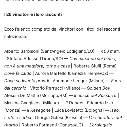
I 26 vincitori e i loro racconti
Ecco l’elenco completo dei vincitori con i titoli dei racconti
selezionati:
Alberto Barbisoni (Sant’Angelo Lodigiano/LO) —
400 metri
| Stefano Adesso (Tirano/SO) —
Camminando sui binari,
non è una metafora, torno a casa
| Roberta Giuili (Roma) —
Dove fa caldo
| Aurora Martello (Lamezia Terme/CZ) —
Dove si diventa grandi
| Anemone Ledger (Milano) —
Fuori
dal cerchio
| Vittorio Perrucci (Milano) —
Golden Boy
|
Alessia De Mattia (Morlupo/RM) —
Il bosco del Sussurro
|
Martina Cangialosi (Milano) —
Il Duomo
| Edoardo Izzo
(Monza) —
Il Resegone
| Luca Lovisetto (Bologna) —
Iseo,
sette e sedici
| Giorgia Galesi (Brescia) —
L’architettura del
ritorno
| Roberto Formenti (Osnago/LC) —
L’orologiaio