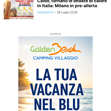
Caldo, tornano le ondate di calore
in Italia: Milano in pre-allerta
redazione
-
28 Luglio 2026
pubblicità