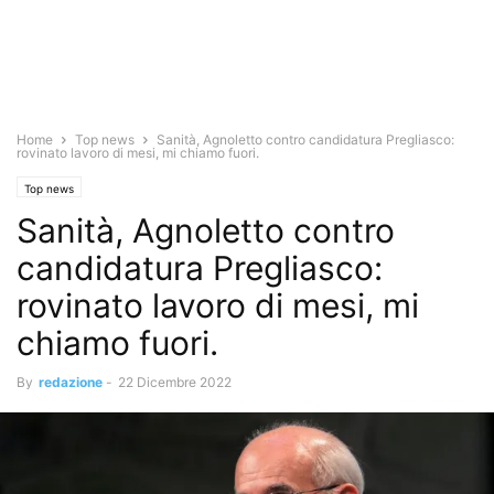
Home
Top news
Sanità, Agnoletto contro candidatura Pregliasco:
rovinato lavoro di mesi, mi chiamo fuori.
Top news
Sanità, Agnoletto contro
candidatura Pregliasco:
rovinato lavoro di mesi, mi
chiamo fuori.
By
redazione
-
22 Dicembre 2022