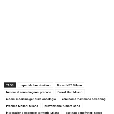
TAGS
ospedale buzzi milano
Breast NET Milano
tumore al seno diagnosi precoce
Breast Unit Milano
medici medicina generale oncologia
carcinoma mammario screening
Presidio Melloni Milano
prevenzione tumore seno
integrazione ospedale territorio Milano
asst fatebenefratelli sacco