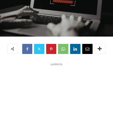
pubblicità