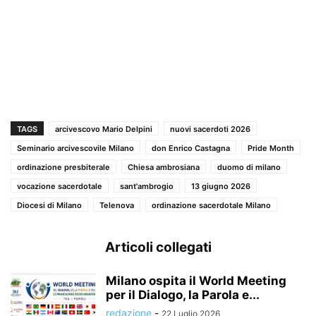
TAGS
arcivescovo Mario Delpini
nuovi sacerdoti 2026
Seminario arcivescovile Milano
don Enrico Castagna
Pride Month
ordinazione presbiterale
Chiesa ambrosiana
duomo di milano
vocazione sacerdotale
sant'ambrogio
13 giugno 2026
Diocesi di Milano
Telenova
ordinazione sacerdotale Milano
Articoli collegati
Milano ospita il World Meeting
per il Dialogo, la Parola e...
redazione
-
22 Luglio 2026