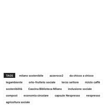
TAGS
milano sostenibile
azzeroco2
da chicco a chicco
legambiente
orto-frutteto sociale
terzo settore
riciclo caffè
sostenibilità
Cascina Biblioteca Milano
inclusione sociale
compost
economia circolare
capsule Nespresso
nespresso
agricoltura sociale