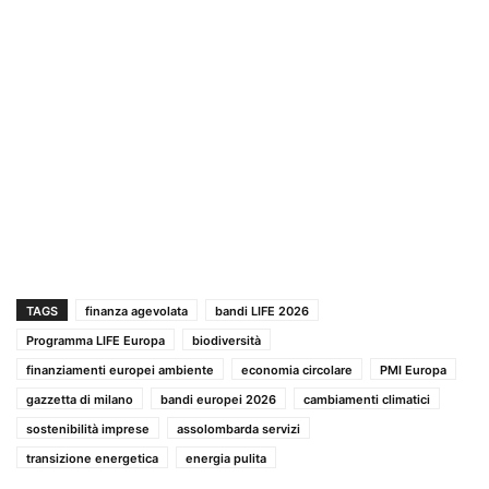
TAGS
finanza agevolata
bandi LIFE 2026
Programma LIFE Europa
biodiversità
finanziamenti europei ambiente
economia circolare
PMI Europa
gazzetta di milano
bandi europei 2026
cambiamenti climatici
sostenibilità imprese
assolombarda servizi
transizione energetica
energia pulita