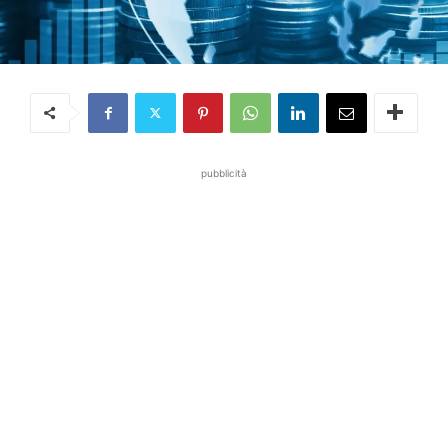
pubblicità