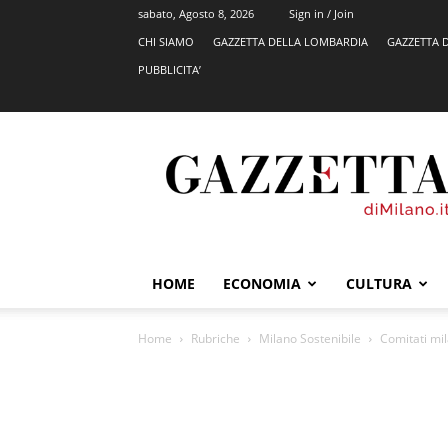
sabato, Agosto 8, 2026
Sign in / Join
CHI SIAMO
GAZZETTA DELLA LOMBARDIA
GAZZETTA 
PUBBLICITA’
GazzettadiMilano.it
HOME
ECONOMIA
CULTURA
Home
Rubriche
Milano Sostenibile
Comitati mil