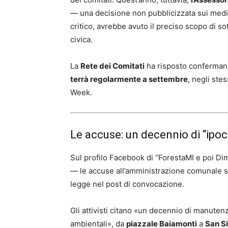
— una decisione non pubblicizzata sui med
critico, avrebbe avuto il preciso scopo di so
civica.
La
Rete dei Comitati
ha risposto conferman
terrà regolarmente a settembre
, negli ste
Week.
Le accuse: un decennio di “ipoc
Sul profilo Facebook di “ForestaMI e poi Di
— le accuse all’amministrazione comunale so
legge nel post di convocazione.
Gli attivisti citano «un decennio di manute
ambientali», da
piazzale Baiamonti
a
San Si