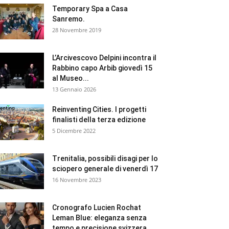
Temporary Spa a Casa
Sanremo.
28 Novembre 2019
L’Arcivescovo Delpini incontra il
Rabbino capo Arbib giovedì 15
al Museo...
13 Gennaio 2026
Reinventing Cities. I progetti
finalisti della terza edizione
5 Dicembre 2022
Trenitalia, possibili disagi per lo
sciopero generale di venerdì 17
16 Novembre 2023
Cronografo Lucien Rochat
Leman Blue: eleganza senza
tempo e precisione svizzera