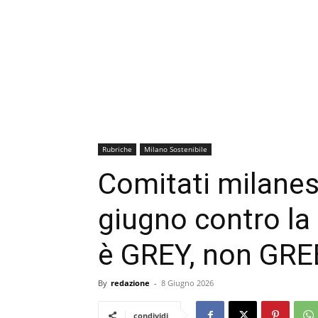
Rubriche
Milano Sostenibile
Comitati milanesi
giugno contro la
è GREY, non GRE
By
redazione
-
8 Giugno 2026
condividi