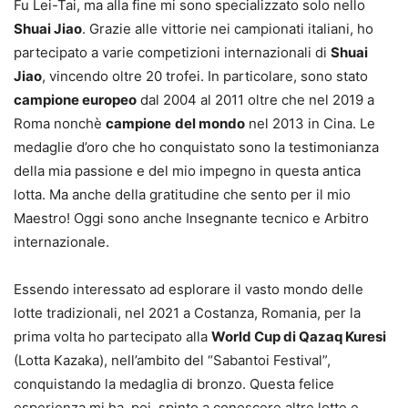
Fu Lei-Tai, ma alla fine mi sono specializzato solo nello
Shuai Jiao
. Grazie alle vittorie nei campionati italiani, ho
partecipato a varie competizioni internazionali di
Shuai
Jiao
, vincendo oltre 20 trofei. In particolare, sono stato
campione europeo
dal 2004 al 2011 oltre che nel 2019 a
Roma nonchè
campione
del mondo
nel 2013 in Cina. Le
medaglie d’oro che ho conquistato sono la testimonianza
della mia passione e del mio impegno in questa antica
lotta. Ma anche della gratitudine che sento per il mio
Maestro! Oggi sono anche Insegnante tecnico e Arbitro
internazionale.
Essendo interessato ad esplorare il vasto mondo delle
lotte tradizionali, nel 2021 a Costanza, Romania, per la
prima volta ho partecipato alla
World Cup di Qazaq Kuresi
(Lotta Kazaka), nell’ambito del “Sabantoi Festival”,
conquistando la medaglia di bronzo. Questa felice
esperienza mi ha, poi, spinto a conoscere altre lotte e,