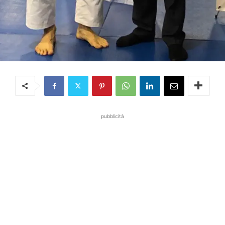
pubblicità