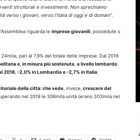
erventi strutturali e investimenti. Non sprechiamo
à verso i giovani, verso l’Italia di oggi e di domani”.
ll’Assemblea riguarda le
imprese giovanili
, possedute o
24mila, pari al 7,9% del totale delle imprese. Dal 2016
politana e
,
in misura più sostenuta
,
a livello lombardo
al 2018
,
-2,0% in Lombardia e -2,7% in Italia
.
itoriale della città: che vede
, invece,
crescere del
uperando nel 2019 le 306mila unità (erano 303mila nel