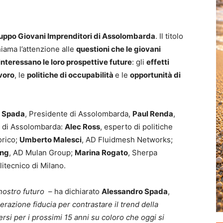
Gruppo Giovani Imprenditori di Assolombarda
. Il titolo
chiama l’attenzione alle
questioni che le giovani
interessano le loro prospettive future
: gli
effetti
voro
, le
politiche di occupabilità
e le
opportunità di
o Spada
, Presidente di Assolombarda,
Paul Renda
,
i di Assolombarda:
Alec Ross
, esperto di politiche
orico;
Umberto Malesci
, AD Fluidmesh Networks;
ang
, AD Mulan Group;
Marina Rogato
, Sherpa
litecnico di Milano.
l nostro futuro
– ha dichiarato
Alessandro Spada
,
razione fiducia per contrastare il trend della
ersi per i prossimi 15 anni su coloro che oggi si