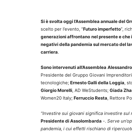
Si è svolta oggi l’Assemblea annuale del 
scelto per l’evento, “
Futuro imperfetto
”, ri
generazioni affrontano
nel presente e che 
negativi della pandemia sul mercato del la
carriera
.
Sono intervenuti all’Assemblea
Alessandr
Presidente del Gruppo Giovani Imprenditor
tecnologiche;
Ernesto Galli della Loggia
, st
Giorgio Morelli
, AD WeStudents;
Giada Zh
Women20 Italy;
Ferruccio Resta
, Rettore Po
“Investire sui giovani significa investire su
Presidente di Assolombarda
-.
Serve un’ope
pandemia, i cui effetti rischiano di ripercuot