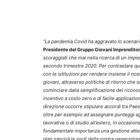
“La pandemia Covid ha aggravato lo scenar
Presidente del Gruppo Giovani Imprendito
scoraggiati che mai nella ricerca di un impie
secondo trimestre 2020. Per contrastare que
con le istituzioni per rendere insieme il nost
giovani, attraverso politiche di ritorno che s
cominciare dalla semplificazione del riconosc
incentivo a costo zero e di facile applicazion
direzione occorre stipulare accordi tra Paes
oltre per esempio ad assegnare punteggi ag
lavorative o di studio all’estero, in occasion
fondamentale importanza una gestione attenta
plan sancirà le sorti della nostra generazion