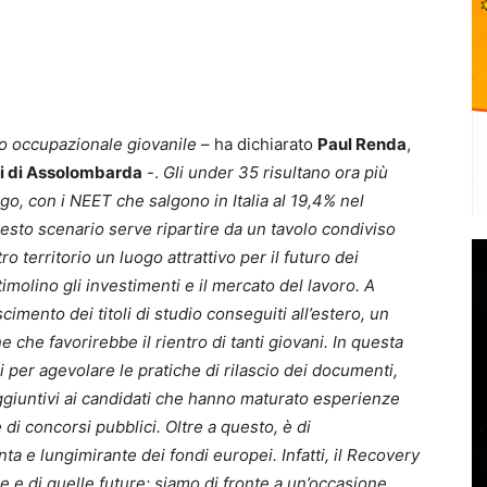
io occupazionale giovanile
– ha dichiarato
Paul Renda
,
ri di Assolombarda
-.
Gli under 35 risultano ora più
go, con i NEET che salgono in Italia al 19,4% nel
sto scenario serve ripartire da un tavolo condiviso
ro territorio un luogo attrattivo per il futuro dei
timolino gli investimenti e il mercato del lavoro. A
imento dei titoli di studio conseguiti all’estero, un
e che favorirebbe il rientro di tanti giovani. In questa
i per agevolare le pratiche di rilascio dei documenti,
giuntivi ai candidati che hanno maturato esperienze
e di concorsi pubblici. Oltre a questo, è di
 e lungimirante dei fondi europei. Infatti, il Recovery
e e di quelle future: siamo di fronte a un’occasione