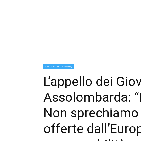
GazzettaEconomy
L’appello dei Gio
Assolombarda: “I
Non sprechiamo 
offerte dall’Europ