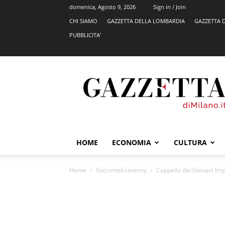
domenica, Agosto 9, 2026
Sign in / Join
CHI SIAMO
GAZZETTA DELLA LOMBARDIA
GAZZETTA 
PUBBLICITA’
GazzettadiMilano.it
HOME
ECONOMIA
CULTURA
Home
GazzettaEconomy
L’appello dei Giovani Im