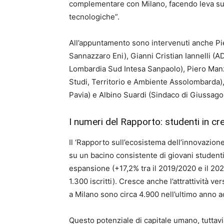
complementare con Milano, facendo leva sulle
tecnologiche”.
All’appuntamento sono intervenuti anche Piet
Sannazzaro Eni), Gianni Cristian Iannelli (A
Lombardia Sud Intesa Sanpaolo), Piero Manz
Studi, Territorio e Ambiente Assolombarda), 
Pavia) e Albino Suardi (Sindaco di Giussago
I numeri del Rapporto: studenti in cre
Il ‘Rapporto sull’ecosistema dell’innovazion
su un bacino consistente di giovani student
espansione (+17,2% tra il 2019/2020 e il 2024
1.300 iscritti). Cresce anche l’attrattività v
a Milano sono circa 4.900 nell’ultimo anno ac
Questo potenziale di capitale umano, tuttavia