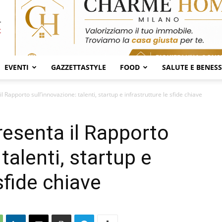
EVENTI
GAZZETTASTYLE
FOOD
SALUTE E BENES
Rapporto sull’innovazione: talenti, startup e infrastrutture le sfide chiave
esenta il Rapporto
talenti, startup e
sfide chiave