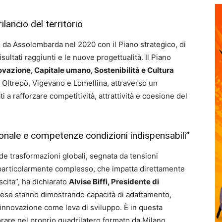
rilancio del territorio
o da Assolombarda nel 2020 con il Piano strategico, di
isultati raggiunti e le nuove progettualità. Il Piano
ovazione, Capitale umano, Sostenibilità e Cultura
 a Oltrepò, Vigevano e Lomellina, attraverso un
i a rafforzare competitività, attrattività e coesione del
zionale e competenze condizioni indispensabili”
de trasformazioni globali, segnata da tensioni
particolarmente complesso, che impatta direttamente
scita”, ha dichiarato
Alvise Biffi, Presidente di
prese stanno dimostrando capacità di adattamento,
l’innovazione come leva di sviluppo. È in questa
are nel proprio quadrilatero formato da Milano,