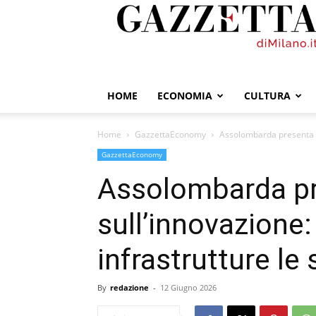
GazzettadiMilano.it
HOME
ECONOMIA
CULTURA
Home
GazzettaEconomy
Assolombarda presenta il 
GazzettaEconomy
Assolombarda pr
sull’innovazione: 
infrastrutture le 
By
redazione
-
12 Giugno 2026