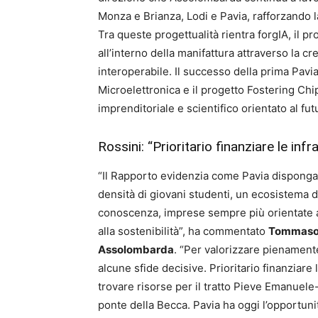
Monza e Brianza, Lodi e Pavia, rafforzando la
Tra queste progettualità rientra forgIA, il pr
all’interno della manifattura attraverso la c
interoperabile. Il successo della prima Pavia
Microelettronica e il progetto Fostering Chi
imprenditoriale e scientifico orientato al fut
Rossini: “Prioritario finanziare le infr
“Il Rapporto evidenzia come Pavia disponga di
densità di giovani studenti, un ecosistema del
conoscenza, imprese sempre più orientate a
alla sostenibilità”, ha commentato
Tommaso R
Assolombarda
. “Per valorizzare pienamente
alcune sfide decisive. Prioritario finanziare
trovare risorse per il tratto Pieve Emanuele
ponte della Becca. Pavia ha oggi l’opportun