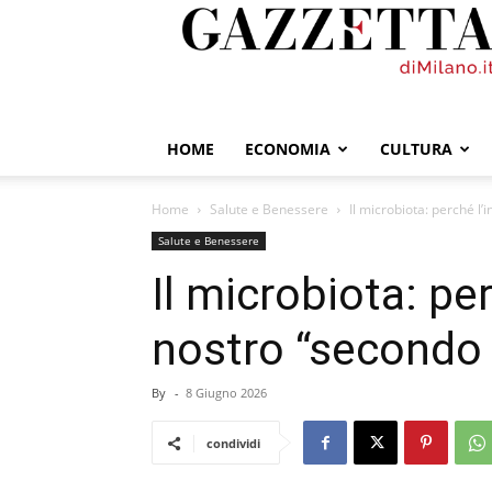
GazzettadiMilano.it
HOME
ECONOMIA
CULTURA
Home
Salute e Benessere
Il microbiota: perché l’
Salute e Benessere
Il microbiota: per
nostro “secondo 
By
-
8 Giugno 2026
condividi