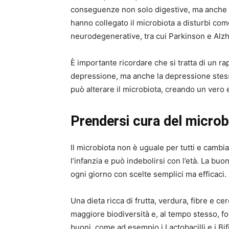
conseguenze non solo digestive, ma anche ps
hanno collegato il microbiota a disturbi co
neurodegenerative, tra cui Parkinson e Alz
È importante ricordare che si tratta di un rap
depressione, ma anche la depressione stessa
può alterare il microbiota, creando un vero
Prendersi cura del microbi
Il microbiota non è uguale per tutti e cambia
l’infanzia e può indebolirsi con l’età. La b
ogni giorno con scelte semplici ma efficaci.
Una dieta ricca di frutta, verdura, fibre e ce
maggiore biodiversità e, al tempo stesso, for
buoni, come ad esempio i Lactobacilli e i Bif