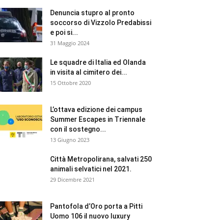
Denuncia stupro al pronto
soccorso di Vizzolo Predabissi
e poi si...
31 Maggio 2024
Le squadre di Italia ed Olanda
in visita al cimitero dei...
15 Ottobre 2020
L’ottava edizione dei campus
Summer Escapes in Triennale
con il sostegno...
13 Giugno 2023
Città Metropolirana, salvati 250
animali selvatici nel 2021.
29 Dicembre 2021
Pantofola d’Oro porta a Pitti
Uomo 106 il nuovo luxury