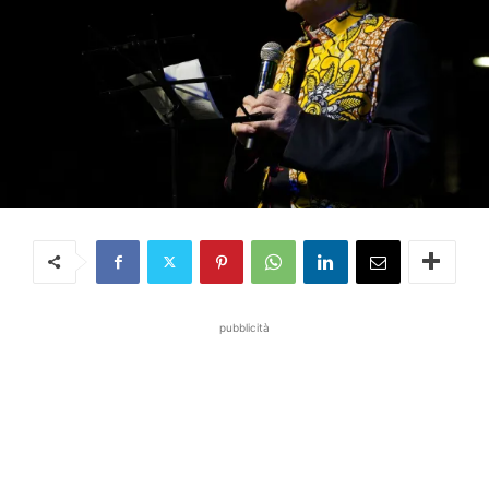
pubblicità