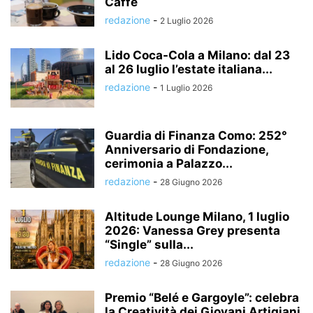
Caffè
redazione
-
2 Luglio 2026
Lido Coca-Cola a Milano: dal 23
al 26 luglio l’estate italiana...
redazione
-
1 Luglio 2026
Guardia di Finanza Como: 252°
Anniversario di Fondazione,
cerimonia a Palazzo...
redazione
-
28 Giugno 2026
Altitude Lounge Milano, 1 luglio
2026: Vanessa Grey presenta
“Single” sulla...
redazione
-
28 Giugno 2026
Premio “Belé e Gargoyle”: celebra
la Creatività dei Giovani Artigiani