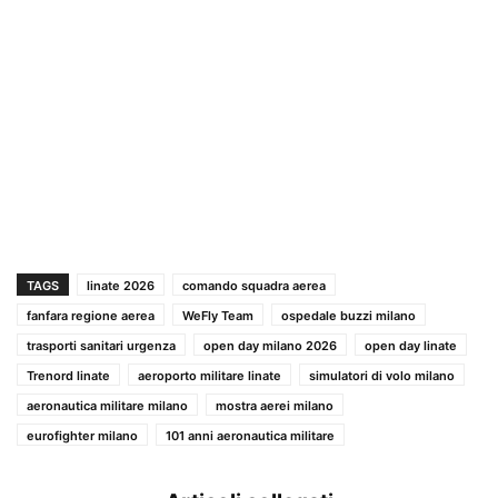
TAGS
linate 2026
comando squadra aerea
fanfara regione aerea
WeFly Team
ospedale buzzi milano
trasporti sanitari urgenza
open day milano 2026
open day linate
Trenord linate
aeroporto militare linate
simulatori di volo milano
aeronautica militare milano
mostra aerei milano
eurofighter milano
101 anni aeronautica militare