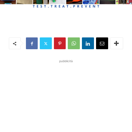
pubblicità