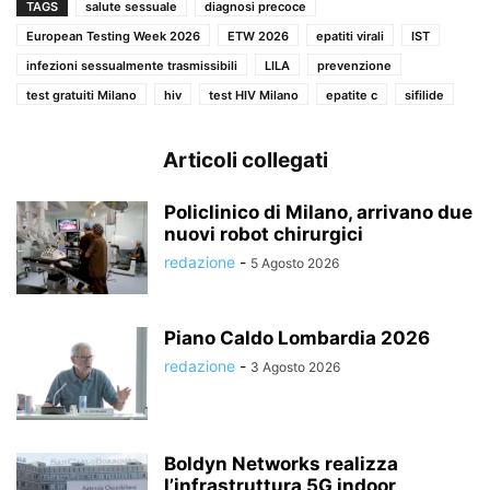
TAGS
salute sessuale
diagnosi precoce
European Testing Week 2026
ETW 2026
epatiti virali
IST
infezioni sessualmente trasmissibili
LILA
prevenzione
test gratuiti Milano
hiv
test HIV Milano
epatite c
sifilide
Articoli collegati
Policlinico di Milano, arrivano due
nuovi robot chirurgici
redazione
-
5 Agosto 2026
Piano Caldo Lombardia 2026
redazione
-
3 Agosto 2026
Boldyn Networks realizza
l’infrastruttura 5G indoor