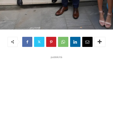
pubblicità